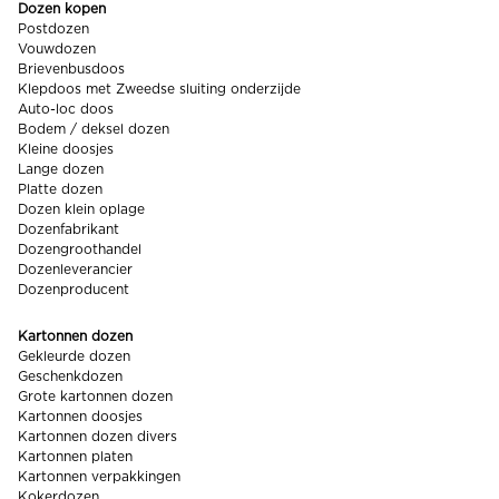
Dozen kopen
Postdozen
Vouwdozen
Brievenbusdoos
Klepdoos met Zweedse sluiting onderzijde
Auto-loc doos
Bodem / deksel dozen
Kleine doosjes
Lange dozen
Platte dozen
Dozen klein oplage
Dozenfabrikant
Dozengroothandel
Dozenleverancier
Dozenproducent
Kartonnen dozen
Gekleurde dozen
Geschenkdozen
Grote kartonnen dozen
Kartonnen doosjes
Kartonnen dozen divers
Kartonnen platen
Kartonnen verpakkingen
Kokerdozen