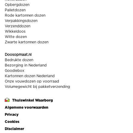
Opbergdozen
Palletdozen
Rode kartonnen dozen
Verpakkingsdozen
Verzenddozen
Wikkeldoos
Witte dozen
Zwarte kartonnen dozen
Doosopmaat.nl
Bedrukte dozen
Bezorging in Nederland
Goodiebox
Kartonnen dozen Nederland
Onze vouwdozen op voorraad
Volumegewicht bij pakketverzending
Thuiswinkel Waarborg
Footer
Algemene voorwaarden
links
Privacy
Cookies
Disclaimer