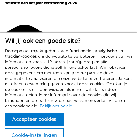
Website van het jaar certificering 2026
Wil jij ook een goede site?
Doosopmaat maakt gebruik van
functionele
-,
analytische
- en
tracking-cookies
om de website te verbeteren. Hiervoor slaan wij
informatie op zoals je IP-adres, je surfgedrag en alle
persoonsgegevens die je zelf bij ons achterlaat. Wij gebruiken
deze gegevens om met tools van andere partijen deze
informatie te analyseren om onze website te verbeteren. Je kunt
nu direct toestemming geven voor al deze cookies. Ook kun je
de cookie-instellingen wijzigen als je niet wilt dat wij deze
informatie delen. Meer informatie over de cookies die wij
bijhouden en de partijen waarmee wij samenwerken vind je in
ons cookiebeleid.
Bekijk ons beleid
Jouw product.
Accepteer cookies
Toevoegen aan winkelwagen
Slim verpakt.
Totaal
-
Cookie-instellingen