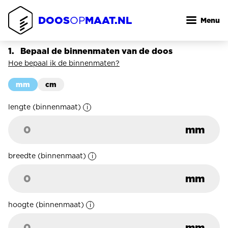
Overslaan
DOOS
MAAT.NL
en
OP
Menu
naar
de
Bepaal de binnenmaten van de doos
inhoud
Hoe bepaal ik de binnenmaten?
gaan
mm
cm
lengte
(binnenmaat)
mm
breedte
(binnenmaat)
mm
hoogte
(binnenmaat)
mm