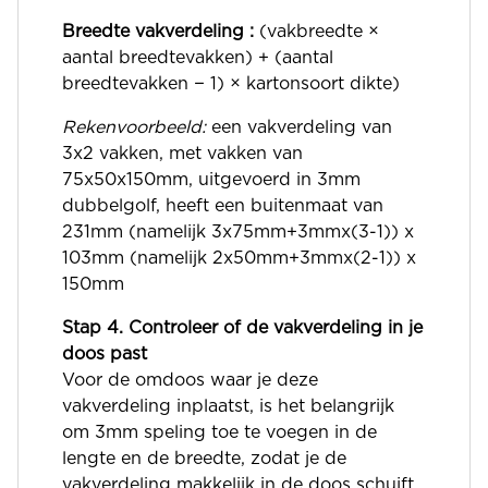
Breedte vakverdeling :
(vakbreedte ×
aantal breedtevakken) + (aantal
breedtevakken − 1) × kartonsoort dikte)
Rekenvoorbeeld:
een vakverdeling van
3x2 vakken, met vakken van
75x50x150mm, uitgevoerd in 3mm
dubbelgolf, heeft een buitenmaat van
231mm (namelijk 3x75mm+3mmx(3-1)) x
103mm (namelijk 2x50mm+3mmx(2-1)) x
150mm
Stap 4. Controleer of de vakverdeling in je
doos past
Voor de omdoos waar je deze
vakverdeling inplaatst, is het belangrijk
om 3mm speling toe te voegen in de
lengte en de breedte, zodat je de
vakverdeling makkelijk in de doos schuift.