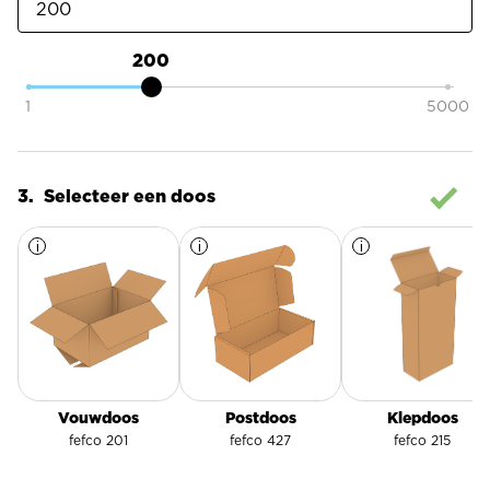
200
1
5000
Selecteer een doos
i
Meer
i
Meer
i
Meer
informatie
informatie
informatie
over
over
over
Vouwdoos
Postdoos
Klepdoos
Klepdoos
Vouwdoos
Postdoos
fefco 215
fefco 201
fefco 427