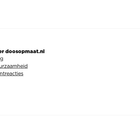
er doosopmaat.nl
og
urzaamheid
ntreacties