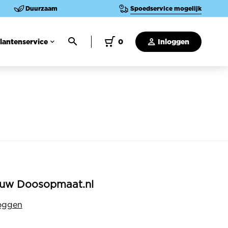
Duurzaam
Spoedservice mogelijk
lantenservice
0
Inloggen
uw Doosopmaat.nl
oggen