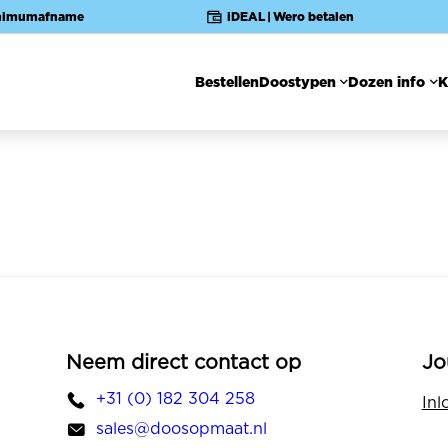
nimumafname
iDEAL | Wero betalen
Bestellen
Doostypen
Dozen info
K
Hoofdnavigatie
Neem direct contact op
Jo
+31 (0) 182 304 258
Inl
sales@doosopmaat.nl