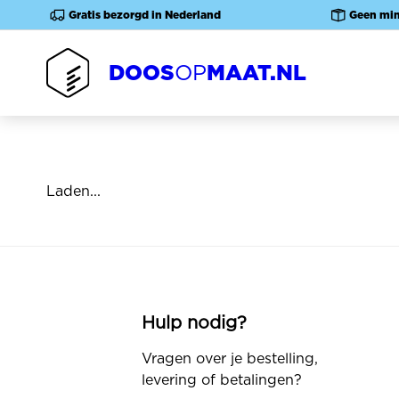
Overslaan
Gratis bezorgd in Nederland
Geen mi
en
naar
DOOS
MAAT.NL
OP
de
inhoud
gaan
Laden...
Hulp nodig?
Vragen over je bestelling,
levering of betalingen?