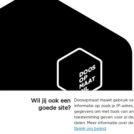
Wil jij ook een
Doosopmaat maakt gebruik v
informatie op zoals je IP-adres
goede site?
Jouw product.
gegevens om met tools van ande
toestemming geven voor al deze 
Slim verpakt.
delen. Meer informatie over de
Bekijk ons beleid