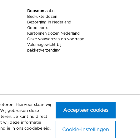
Doosopmaat.nl
Bedrukte dozen
Bezorging in Nederland
Goodiebox
Kartonnen dozen Nederland
Onze vouwdozen op voorraad
Volumegewicht bij
pakketverzending
teren. Hiervoor slaan wij
Accepteer cookies
. Wij gebruiken deze
s
Disclaimer
Website van het jaar certificering
eren. Je kunt nu direct
2026
t wij deze informatie
d je in ons cookiebeleid.
Cookie-instellingen