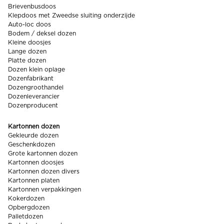
Brievenbusdoos
Klepdoos met Zweedse sluiting onderzijde
Auto-loc doos
Bodem / deksel dozen
Kleine doosjes
Lange dozen
Platte dozen
Dozen klein oplage
Dozenfabrikant
Dozengroothandel
Dozenleverancier
Dozenproducent
Kartonnen dozen
Gekleurde dozen
Geschenkdozen
Grote kartonnen dozen
Kartonnen doosjes
Kartonnen dozen divers
Kartonnen platen
Kartonnen verpakkingen
Kokerdozen
Opbergdozen
Palletdozen