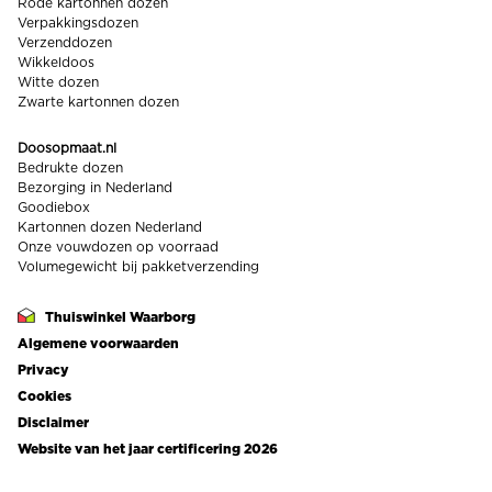
Rode kartonnen dozen
Verpakkingsdozen
Verzenddozen
Wikkeldoos
Witte dozen
Zwarte kartonnen dozen
Doosopmaat.nl
Bedrukte dozen
Bezorging in Nederland
Goodiebox
Kartonnen dozen Nederland
Onze vouwdozen op voorraad
Volumegewicht bij pakketverzending
Thuiswinkel Waarborg
Footer
Algemene voorwaarden
links
Privacy
Cookies
Disclaimer
Website van het jaar certificering 2026