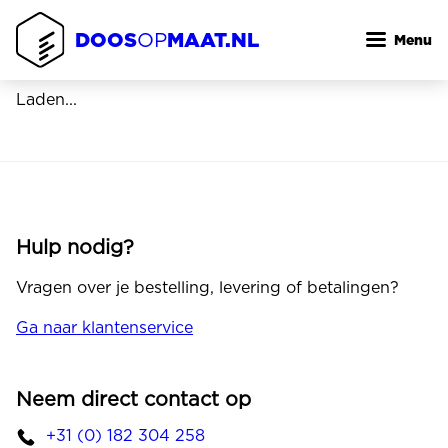
Overslaan
DOOS
MAAT.NL
en
OP
Menu
naar
de
Laden...
inhoud
gaan
Hulp nodig?
Vragen over je bestelling, levering of betalingen?
Ga naar klantenservice
Neem direct contact op
+31 (0) 182 304 258