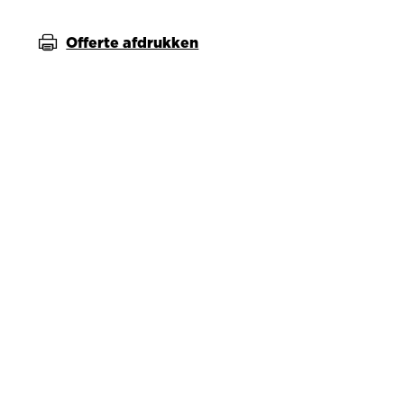
Offerte afdrukken
Magazijnbak
ldoos
Dubbele klepdoos
Vakverdeling
buffer
fefco 435
fefco 210
fefco 934