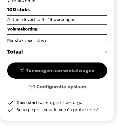
Bruin/bruin
100 stuks
Actuele levertijd 9 - 14 werkdagen
Volumekorting
-
Per stuk (excl. btw)
-
Totaal
-
Toevoegen aan winkelwagen
Configuratie opslaan
i
Meer
i
Meer
i
Meer
Geen startkosten, gratis bezorgd!
informatie
informatie
informatie
over
over
over
Scherpe prijs voor kleine én grote series!
Dubbele
Magazijnbak
Vakverdeling
klepdoos
met
buffer