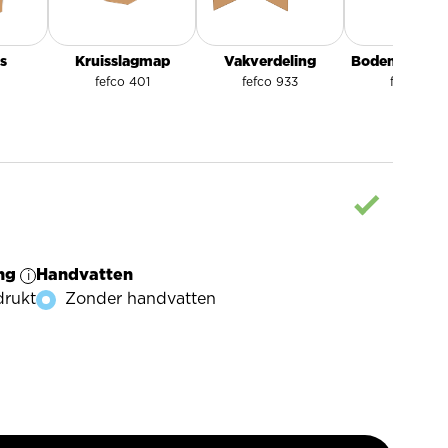
s
Kruisslagmap
Vakverdeling
Bodem-dekse
fefco 401
fefco 933
fefco 330
ing
Handvatten
rukt
Zonder handvatten