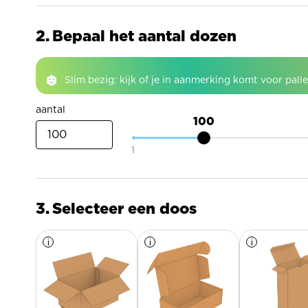
Bepaal het aantal dozen
Slim bezig: kijk of je in aanmerking komt voor pall
aantal
100
1
Selecteer een doos
i
Meer
i
Meer
i
Meer
informatie
informatie
informatie
over
over
over
Vouwdoos
Postdoos
Klepdoos