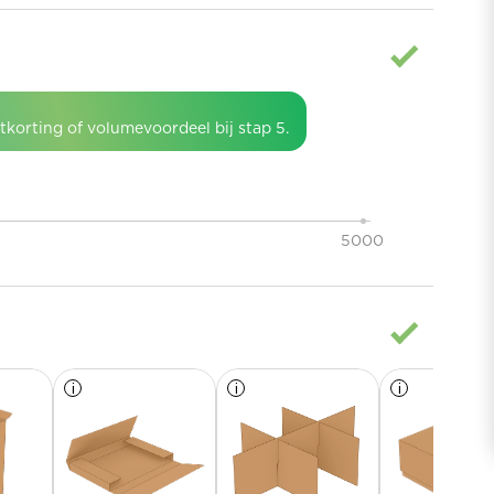
etkorting of volumevoordeel bij stap 5.
5000
i
Meer
i
Meer
i
Meer
informatie
informatie
informatie
over
over
over
Kruisslagmap
Vakverdeling
Bodem-
dekseldoos