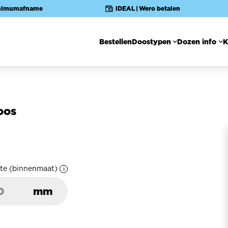
nimumafname
iDEAL | Wero betalen
Bestellen
Doostypen
Dozen info
K
Hoofdnavigatie
oos
te
(binnenmaat)
mm