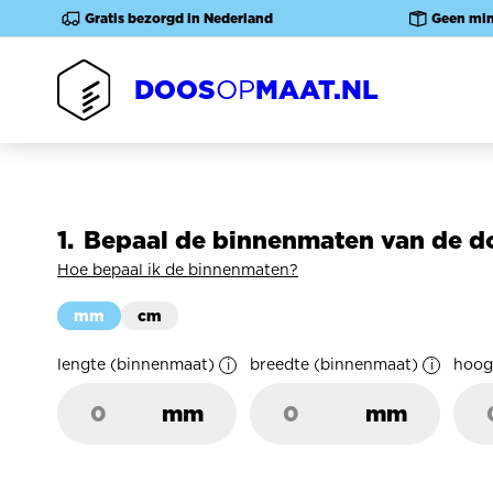
Overslaan
Gratis bezorgd in Nederland
Geen mi
en
naar
DOOS
MAAT.NL
OP
de
inhoud
gaan
Bepaal de binnenmaten van de d
Hoe bepaal ik de binnenmaten?
mm
cm
lengte
(binnenmaat)
breedte
(binnenmaat)
hoog
mm
mm